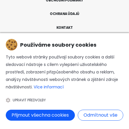
OBCHODNÍ PODMÍNKY
OCHRANA ÚDAJŮ
KONTAKT
Používáme soubory cookies
MÁTE DOTAZ?
+420 777 700 812
Tyto webové stránky používají soubory cookies a další
podpora@susenemaso.cz
sledovací nástroje s cílem vylepšení uživatelského
prostředí, zobrazení přizpůsobeného obsahu a reklam,
analýzy návštěvnosti webových stránek a zjištění zdroje
návštěvnosti.
Více informací
UPRAVIT PŘEDVOLBY
JERKY Group s.r.o.
- © 2026. Všechna práva vyhrazena.
Přijmout všechna cookies
Odmítnout vše